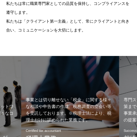
私たちは常に職業専門家としての品質を保持し、コンプライアンスを
遵守します。
私たちは「クライアント第一主義」として、常にクライアントと向き
合い、コミュニケーションを大切にします。
事業とは切り離せない「税金」に関する様々
専門ス
ットワ
な相談や申告書の作成、税務調査の立会い等
策まで
々なコ
を受託しております。※税理士法により、税
事業承
理士だけに認められた業務です。
の提案
Certified tax accountant
Successi