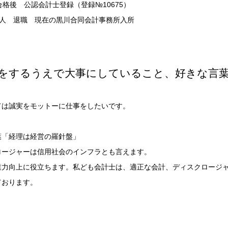
合格後 公認会計士登録（登録№10675）
査法人 退職 現在の黒川合同会計事務所入所
をするうえで大事にしていること、好きな言
ては誠実をモットーに仕事をしたいです。
葉「経理は経営の羅針盤」
ロージャーは信用社会のインフラとも言えます。
業力向上に役立ちます。私ども会計士は、適正な会計、ディスクロージ
ております。